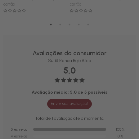
cartão
cartão
n
o
Avaliações do consumidor
Sutiã Renda Bojo Alice
5,0
Avaliação média: 5,0 de 5 possíveis
Envie sua avaliação!
Total de 1 avaliação até o momento.
5 estrelas
100 %
4 estrelas
0 %