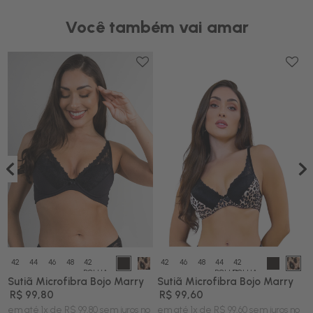
Você também vai amar
42
44
46
48
42
42
46
48
44
42
BOLHA
BOLHA
BOLHA
Sutiã Microfibra Bojo Marry
Sutiã Microfibra Bojo Marry
S
R$ 99,80
R$ 99,60
em até 1x de R$ 99,80 sem juros no
em até 1x de R$ 99,60 sem juros no
e