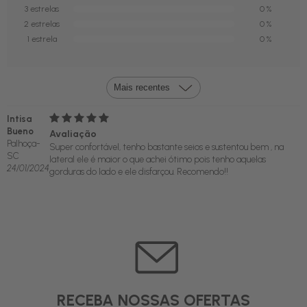
3 estrelas
0 %
2 estrelas
0 %
1 estrela
0 %
Intisa
Bueno
Avaliação
Palhoça-
Super confortável, tenho bastante seios e sustentou bem , na
SC
lateral ele é maior o que achei ótimo pois tenho aquelas
24/01/2024
gorduras do lado e ele disfarçou. Recomendo!!
RECEBA NOSSAS OFERTAS