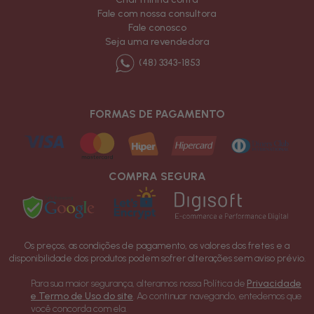
Fale com nossa consultora
Fale conosco
Seja uma revendedora
(48) 3343-1853
FORMAS DE PAGAMENTO
COMPRA SEGURA
Os preços, as condições de pagamento, os valores dos fretes e a
disponibilidade dos produtos podem sofrer alterações sem aviso prévio.
Os valores anunciados não incluem frete e não são cumulativos com outras
Para sua maior segurança, alteramos nossa Política de
Privacidade
promoções oferecidas pelo site.
e Termo de Uso do site
. Ao continuar navegando, entedemos que
Copyright - 2022 - Todos os direitos reservados a D´mony Moda Íntima
você concorda com ela.
Ltda ME