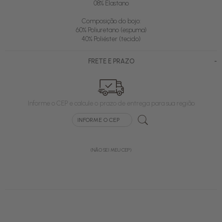
08% Elastano
Composição do bojo:
60% Poliuretano (espuma)
40% Poliéster (tecido)
-
FRETE E PRAZO
Informe o CEP e calcule o prazo de entrega para sua região
(NÃO SEI MEU CEP)