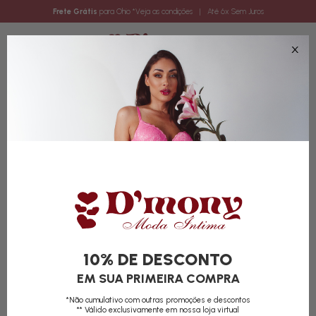
Frete Grátis
para Ohio
*Veja as condições
| Até 6x Sem Juros
0
10% DE DESCONTO
EM SUA PRIMEIRA COMPRA
*Não cumulativo com outras promoções e descontos
** Válido exclusivamente em nossa loja virtual