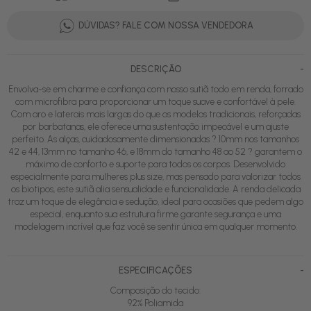
DÚVIDAS? FALE COM NOSSA VENDEDORA
-
DESCRIÇÃO
Envolva-se em charme e confiança com nosso sutiã todo em renda, forrado
com microfibra para proporcionar um toque suave e confortável à pele.
Com aro e laterais mais largas do que os modelos tradicionais, reforçadas
por barbatanas, ele oferece uma sustentação impecável e um ajuste
perfeito. As alças, cuidadosamente dimensionadas ? 10mm nos tamanhos
42 e 44, 13mm no tamanho 46, e 18mm do tamanho 48 ao 52 ? garantem o
máximo de conforto e suporte para todos os corpos. Desenvolvido
especialmente para mulheres plus size, mas pensado para valorizar todos
os biotipos, este sutiã alia sensualidade e funcionalidade. A renda delicada
traz um toque de elegância e sedução, ideal para ocasiões que pedem algo
especial, enquanto sua estrutura firme garante segurança e uma
modelagem incrível que faz você se sentir única em qualquer momento.
-
ESPECIFICAÇÕES
Composição do tecido:
92% Poliamida