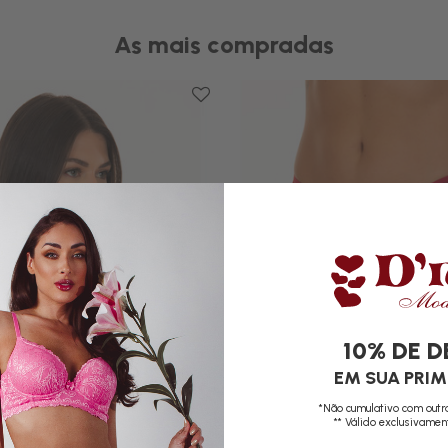
As mais compradas
10% DE 
EM SUA PRI
*Não cumulativo com out
** Válido exclusivamen