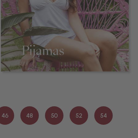
46
48
50
52
54