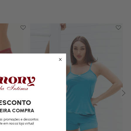
DESCONTO
MEIRA COMPRA
ras promoções e descontos
te em nossa loja virtual