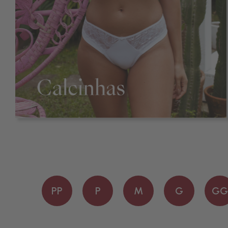
PP
P
M
G
GG