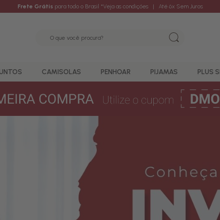
Frete Grátis
para todo o Brasil
*Veja as condições
| Até 6x Sem Juros
UNTOS
CAMISOLAS
PENHOAR
PIJAMAS
PLUS S