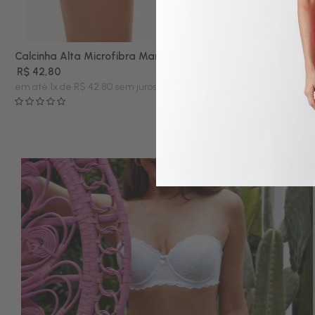
Calcinha Alta Microfibra Mariah Fio Duplo
Sutiã Renda Bo
P
M
G
GG
42
44
46
R$ 42,80
R$ 125,80
em até 1x de R$ 42,80 sem juros no cartão
em até 2x de R$
(1 avaliação)