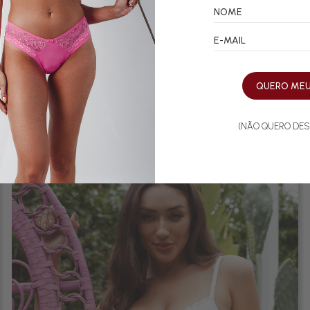
jo Alice
Calcinha Renda Fio Duplo Micro
48
50
52
P
M
G
GG
R$ 36,80
 62,90 sem juros no cartão
em até 1x de R$ 36,80 sem juros no 
QUERO ME
(NÃO QUERO DES