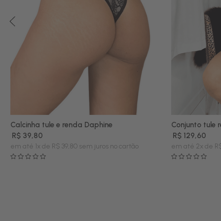
Calcinha tule e renda Daphine
Conjunto tule
P
M
G
P
M
G
R$ 39,80
R$ 129,60
em até 1x de R$ 39,80 sem juros no cartão
em até 2x de R$