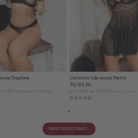
 renda Daphine
Camisola tule renda Pietra
P
M
G
R$ 169,20
 64,80 sem juros no cartão
em até 3x de R$ 56,40 sem juros no
AMEI! QUERO MAIS...