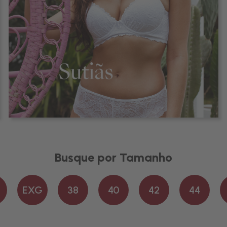
Busque por Tamanho
EXG
38
40
42
44