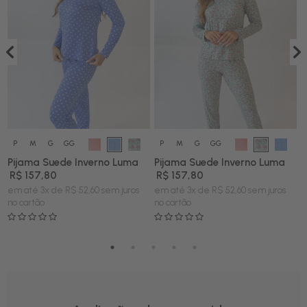
P
M
G
GG
P
M
G
GG
Pijama Suede Inverno Luma
Pijama Suede Inverno Luma
P
R$ 157,80
R$ 157,80
Y
em até 3x de R$ 52,60 sem juros
em até 3x de R$ 52,60 sem juros
no cartão
no cartão
e
n