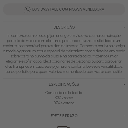
DÚVIDAS? FALE COM NOSSA VENDEDORA
-
DESCRIÇÃO
Encante-se com o nosso pijama longo em viscolycra, uma combinação
perfeita de viscose com elastano que oferece leveza, elasticidade e um
conforto incomparável para os dias de inverno. Composto por blusa e calça,
o modelo ganha um toque especial de delicadeza com o detalhe em renda
sobreposta no punho da blusa e na barra da calça, trazendo um ar
elegante e sofisticado. Ideal para noites de descanso ou para aproveitar
dias tranquilos em casa, esse pijama une conforto, beleza e versatilidade,
sendo perfeito para quem valoriza momentos de bem-estar com estilo.
-
ESPECIFICAÇÕES
Composiçao do tecido:
93% viscose
07% elastano
-
FRETE E PRAZO