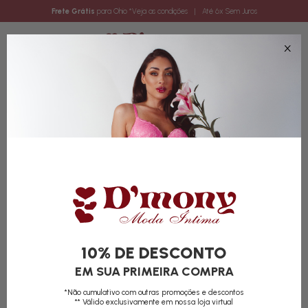
Frete Grátis
para Ohio
*Veja as condições
| Até 6x Sem Juros
0
10% DE DESCONTO
EM SUA PRIMEIRA COMPRA
*Não cumulativo com outras promoções e descontos
** Válido exclusivamente em nossa loja virtual