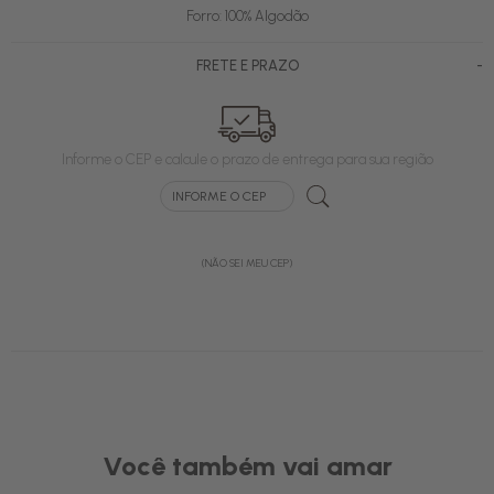
Forro: 100% Algodão
-
FRETE E PRAZO
Informe o CEP e calcule o prazo de entrega para sua região
(NÃO SEI MEU CEP)
Você também vai amar