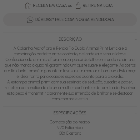
RECEBA EM CASA ou
RETIRE NA LOJA
DÚVIDAS? FALE COM NOSSA VENDEDORA
-
DESCRIÇÃO
A Calcinha Microfibra e Renda Fio Duplo Animal Print Leticia é a
combinação perfeita entre conforto, delicadeza e sensualidade.
Confeccionada em microfibra macia, possui detalhe em renda na cintura
que não marca o quadril, garantindo um ajuste suave e elegante. As costas
em fio duplo também garantem leveza sem marcar o bumbum. Esta peça
é ideal tanto para ocasiões especiais quanto para o dia a dia.
A estampa animal print, com sua essência de sedução, ousadia e poder,
reflete a personalidade de uma mulher confiante e determinada. Escolher
esta peça é transmitir claramente sua intenção de brilhar e se destacar
com charme e estilo.
-
ESPECIFICAÇÕES
Composição do tecido:
92% Poliamida
08% Elastano