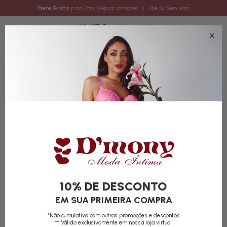
Frete Grátis
para Ohio
*Veja as condições
| Até 6x Sem Juros
0
10% DE DESCONTO
EM SUA PRIMEIRA COMPRA
*Não cumulativo com outras promoções e descontos
** Válido exclusivamente em nossa loja virtual