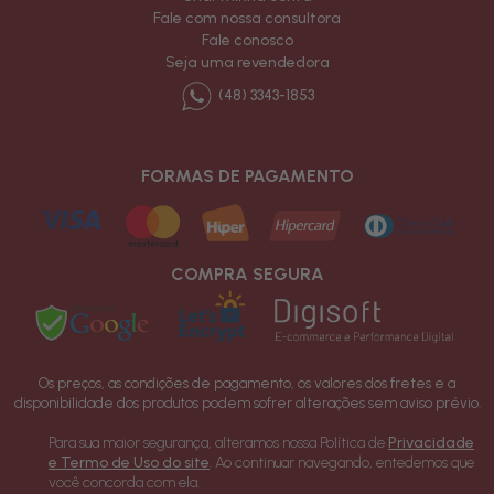
Fale com nossa consultora
Fale conosco
Seja uma revendedora
(48) 3343-1853
FORMAS DE PAGAMENTO
COMPRA SEGURA
Os preços, as condições de pagamento, os valores dos fretes e a
disponibilidade dos produtos podem sofrer alterações sem aviso prévio.
Os valores anunciados não incluem frete e não são cumulativos com outras
Para sua maior segurança, alteramos nossa Política de
Privacidade
promoções oferecidas pelo site.
e Termo de Uso do site
. Ao continuar navegando, entedemos que
Copyright - 2022 - Todos os direitos reservados a D´mony Moda Íntima
você concorda com ela.
Ltda ME