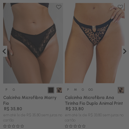
P
G
P
M
G
GG
e
Calcinha Microfibra Marry
Calcinha Microfibra Ana
C
Fio
Tirinha Fio Duplo Animal Print
F
R$ 35,80
R$ 33,80
o
em até 1x de R$ 35,80 sem juros no
em até 1x de R$ 33,80 sem juros no
e
cartão
cartão
c